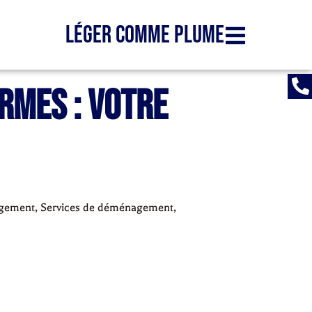
Léger comme plume
mes : Votre
agement
,
Services de déménagement
,