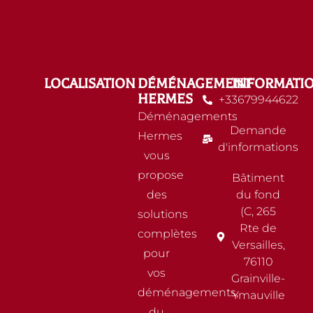
LOCALISATION
DÉMÉNAGEMENT
INFORMATI
HERMES
+33679944622
Déménagements
Demande
Hermes
d'informations
vous
propose
Bâtiment
des
du fond
(C, 265
solutions
Rte de
complètes
Versailles,
pour
76110
vos
Grainville-
déménagements,
Ymauville
du