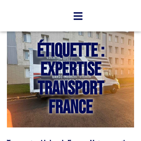
Étiquette :
Expertise
transport
France