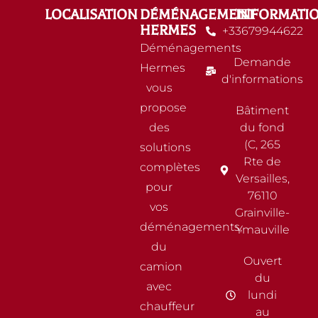
LOCALISATION
DÉMÉNAGEMENT
INFORMATI
HERMES
+33679944622
Déménagements
Demande
Hermes
d'informations
vous
propose
Bâtiment
des
du fond
(C, 265
solutions
Rte de
complètes
Versailles,
pour
76110
vos
Grainville-
déménagements,
Ymauville
du
Ouvert
camion
du
avec
lundi
chauffeur
au