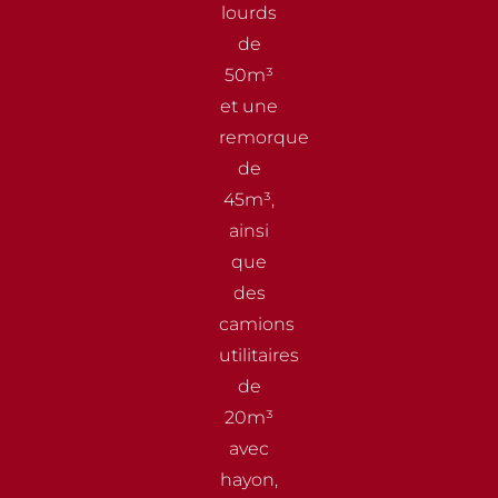
lourds
de
50m³
et une
remorque
de
45m³,
ainsi
que
des
camions
utilitaires
de
20m³
avec
hayon,