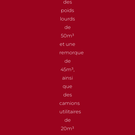
des
poids
lourds
de
50m³
et une
remorque
de
45m³,
ainsi
que
des
camions
utilitaires
de
20m³