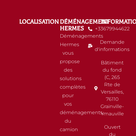
LOCALISATION
DÉMÉNAGEMENT
INFORMATI
HERMES
+33679944622
Déménagements
Demande
Hermes
d'informations
vous
propose
Bâtiment
des
du fond
(C, 265
solutions
Rte de
complètes
Versailles,
pour
76110
vos
Grainville-
déménagements,
Ymauville
du
Ouvert
camion
du