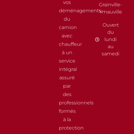
vos
Grainville-
déménagements,
Ymauville
du
Ouvert
camion
du
avec
lundi
chauffeur
au
à un
samedi
service
intégral
assuré
par
des
professionnels
formés
à la
protection