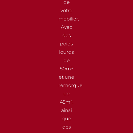
de
votre
mobilier.
Avec
des
poids
lourds
de
50m³
et une
remorque
de
45m³,
ainsi
que
des