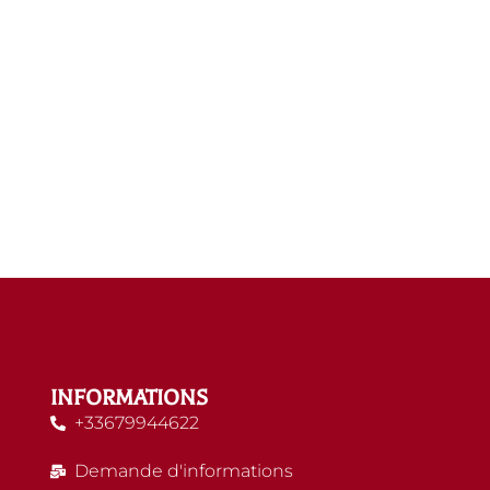
INFORMATIONS
+33679944622
Demande d'informations