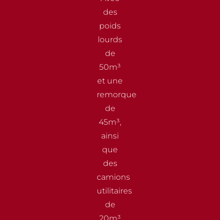
des
poids
lourds
de
50m³
et une
remorque
de
45m³,
ainsi
que
des
camions
utilitaires
de
20m³