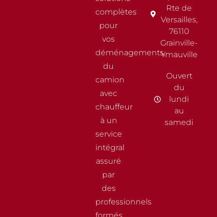
Rte de
complètes
Versailles,
pour
76110
vos
Grainville-
déménagements,
Ymauville
du
Ouvert
camion
du
avec
lundi
chauffeur
au
à un
samedi
service
intégral
assuré
par
des
professionnels
formés