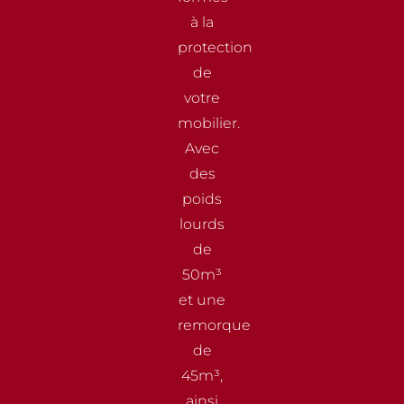
à la
protection
de
votre
mobilier.
Avec
des
poids
lourds
de
50m³
et une
remorque
de
45m³,
ainsi