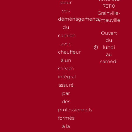
pour
76110
vos
Grainville-
déménagements,
Ymauville
du
Ouvert
camion
du
avec
lundi
chauffeur
au
à un
samedi
service
intégral
assuré
par
des
professionnels
formés
à la